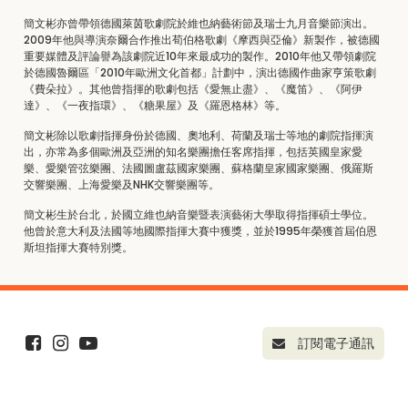
簡文彬亦曾帶領德國萊茵歌劇院於維也納藝術節及瑞士九月音樂節演出。
2009年他與導演奈爾合作推出荀伯格歌劇《摩西與亞倫》新製作，被德國
重要媒體及評論譽為該劇院近10年來最成功的製作。2010年他又帶領劇院
於德國魯爾區「2010年歐洲文化首都」計劃中，演出德國作曲家亨策歌劇
《費朵拉》。其他曾指揮的歌劇包括《愛無止盡》、《魔笛》、《阿伊
達》、《一夜指環》、《糖果屋》及《羅恩格林》等。
簡文彬除以歌劇指揮身份於德國、奧地利、荷蘭及瑞士等地的劇院指揮演
出，亦常為多個歐洲及亞洲的知名樂團擔任客席指揮，包括英國皇家愛
樂、愛樂管弦樂團、法國圖盧茲國家樂團、蘇格蘭皇家國家樂團、俄羅斯
交響樂團、上海愛樂及NHK交響樂團等。
簡文彬生於台北，於國立維也納音樂暨表演藝術大學取得指揮碩士學位。
他曾於意大利及法國等地國際指揮大賽中獲獎，並於1995年榮獲首屆伯恩
斯坦指揮大賽特別獎。
訂閱電子通訊