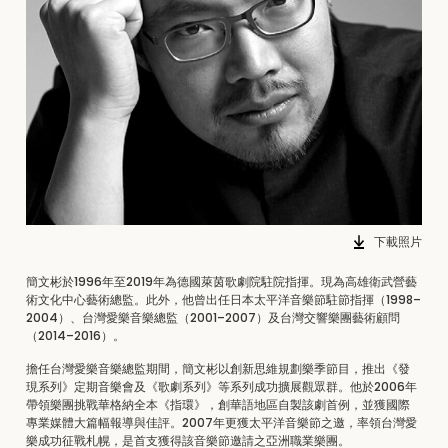
下載照片
簡文彬於1996年至2019年為德國萊茵歌劇院駐院指揮。現為高雄衛武營藝
術文化中心藝術總監。此外，他曾出任日本太平洋音樂節駐節指揮（1998–
2004）、台灣愛樂音樂總監（2001–2007）及台灣交響樂團藝術顧問
（2014–2016）。
擔任台灣愛樂音樂總監期間，簡文彬以創新思維規劃樂季節目，推出《發
現系列》定期音樂會及《歌劇系列》等系列成功擴展觀眾群。他於2006年
帶領樂團挑戰華格納全本《指環》，創華語地區自製該劇首例，並獲國際
專業媒體大篇幅報導與佳評。2007年更獲太平洋音樂節之邀，率領台灣愛
樂成功征戰札幌，是首支獲得該音樂節邀請之亞洲職業樂團。