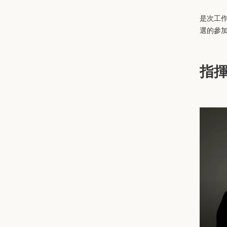
是次工作
選的參
指