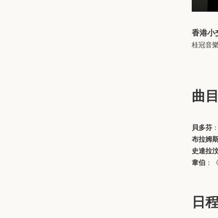
香港小
桂冠音
曲
貝多芬
：
布拉姆
史達拉
韋伯
：《
日