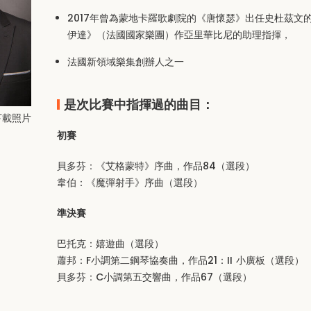
2017年曾為蒙地卡羅歌劇院的《唐懷瑟》出任史杜茲文
伊達》（法國國家樂團）作亞里華比尼的助理指揮，
法國新領域樂集創辦人之一
是次比賽中指揮過的曲目：
下載照片
初賽
貝多芬：《艾格蒙特》序曲，作品84（選段）
韋伯：《魔彈射手》序曲（選段）
準決賽
巴托克：嬉遊曲（選段）
蕭邦：F小調第二鋼琴協奏曲，作品21：II 小廣板（選段）
貝多芬：C小調第五交響曲，作品67（選段）