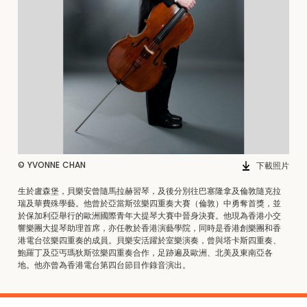
© YVONNE CHAN
下載照片
生於盧森堡，貝樂安曾隨馬拉赫習琴，及後分別往巴塞隆拿及倫敦隨克拉
瑞及華費殊學藝。他曾於亞當斯弦樂四重奏大賽（倫敦）中勇奪首獎，並
於保加利亞舉行的歐洲國際青年大提琴大賽中晉身決賽。他現為香港小交
響樂團大提琴助理首席，亦任教於香港演藝學院，同時是香港創樂團和香
港電台弦樂四重奏的成員。貝樂安活躍於室樂演奏，曾與塔卡斯四重奏、
鮑羅丁及亞丐瑪狄斯弦樂四重奏合作，足跡遍及歐洲、北美及東南亞各
地。他亦曾為香港電台第四台節目作錄音演出。